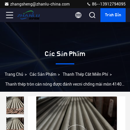
zhangsheng@zhanlu-china.com
86--13912794095
Trích Dẫn
Các Sản Phẩm
Trang Chủ
>
Các Sản Phẩm
>
Thanh Thép Cắt Miễn Phí
>
Thanh thép tròn cán nóng được đánh vecni chống mài mòn 4140
AISI SAE 1144 4mm 8MM 10MM