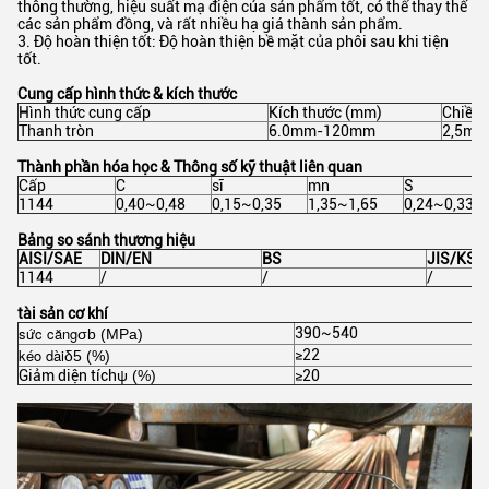
thông thường, hiệu suất mạ điện của sản phẩm tốt, có thể thay thế
các sản phẩm đồng, và rất nhiều hạ giá thành sản phẩm.
3. Độ hoàn thiện tốt: Độ hoàn thiện bề mặt của phôi sau khi tiện
tốt.
Cung cấp hình thức & kích thước
Hình thức cung cấp
Kích thước (mm)
Chiều 
Thanh tròn
6.0mm-120mm
2,5m-
Thành phần hóa học & Thông số kỹ thuật liên quan
Cấp
C
sĩ
mn
S
1144
0,40~0,48
0,15~0,35
1,35~1,65
0,24~0,33
Bảng so sánh thương hiệu
AISI/SAE
DIN/EN
BS
JIS/KS
1144
/
/
/
tài sản cơ khí
sức căng
390~540
σb (MPa)
kéo dài
≥22
δ5 (%)
Giảm diện tích
ψ (%)
≥20