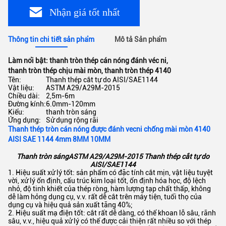
Nhận giá tốt nhất
Thông tin chi tiết sản phẩm
Mô tả Sản phẩm
Làm nổi bật:
thanh tròn thép cán nóng đánh véc ni
,
thanh tròn thép chịu mài mòn
,
thanh tròn thép 4140
Tên:
Thanh thép cắt tự do AISI/SAE1144
Vật liệu:
ASTM A29/A29M-2015
Chiều dài:
2,5m-6m
Đường kính:
6.0mm-120mm
Kiểu:
thanh tròn sáng
Ứng dụng:
Sử dụng rộng rãi
Thanh thép tròn cán nóng được đánh vecni chống mài mòn 4140
AISI SAE 1144 4mm 8MM 10MM
Thanh tròn sángASTM A29/A29M-2015 Thanh thép cắt tự do
AISI/SAE1144
1. Hiệu suất xử lý tốt: sản phẩm có đặc tính cắt mịn, vật liệu tuyệt
vời, xử lý ổn định, cấu trúc kim loại tốt, ổn định hóa học, độ lệch
nhỏ, độ tinh khiết của thép ròng, hàm lượng tạp chất thấp, không
dễ làm hỏng dụng cụ, v.v. rất dễ cắt trên máy tiện, tuổi thọ của
dụng cụ và hiệu quả sản xuất tăng 40%;
2. Hiệu suất mạ điện tốt: cắt rất dễ dàng, có thể khoan lỗ sâu, rãnh
sâu, v.v., hiệu quả xử lý có thể được cải thiện rất nhiều so với thép