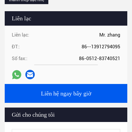
Liên lạc
Liên lạc:
Mr. zhang
ĐT::
86--13912794095
Số fax::
86-0512-83740521
Liên hệ ngay bây giờ
Gửi cho chúng tôi