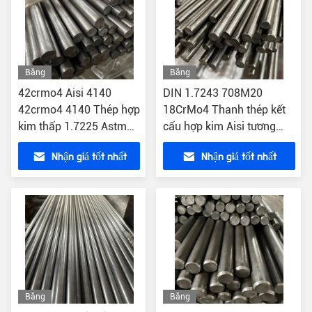
Băng
Băng
hình
hình
42crmo4 Aisi 4140
DIN 1.7243 708M20
42crmo4 4140 Thép hợp
18CrMo4 Thanh thép kết
kim thấp 1.7225 Astm
cấu hợp kim Aisi tương
Scm440
đương Thép cứng ASTM
Nhận giá tốt nhất
Nhận giá tốt nhất
4118
Băng
Băng
hình
hình