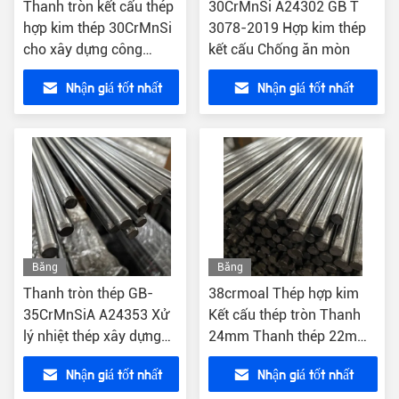
Thanh tròn kết cấu thép
30CrMnSi A24302 GB T
hợp kim thép 30CrMnSi
3078-2019 Hợp kim thép
cho xây dựng công
kết cấu Chống ăn mòn
nghiệp
Nhận giá tốt nhất
Nhận giá tốt nhất
Băng
Băng
hình
hình
Thanh tròn thép GB-
38crmoal Thép hợp kim
35CrMnSiA A24353 Xử
Kết cấu thép tròn Thanh
lý nhiệt thép xây dựng
24mm Thanh thép 22mm
hợp kim
2 inch
Nhận giá tốt nhất
Nhận giá tốt nhất