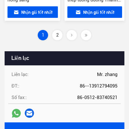
tròn bằng thép trơn Aisi
Nhận giá tốt nhất
Nhận giá tốt nhất
1
2
Liên lạc
Liên lạc:
Mr. zhang
ĐT::
86--13912794095
Số fax::
86-0512-83740521