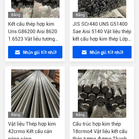
Băng
Băng
hình
hình
Kết cấu thép hợp kim
JIS SCr440 UNS G51400
Uns G86200 Aisi 8620
Sae Aisi 5140 Vật liệu thép
1.6523 Vật liệu tương
kết cấu hợp kim thép Lớp
đương
5140 1.7035 41Cr4
Nhận giá tốt nhất
Nhận giá tốt nhất
Băng
Băng
hình
hình
Vật liệu Thép hợp kim
Cấu trúc hợp kim thép
42crmo Kết cấu cán
18crmo4 Vật liệu kết cấu
nóng sáng
thép tương đương Thanh