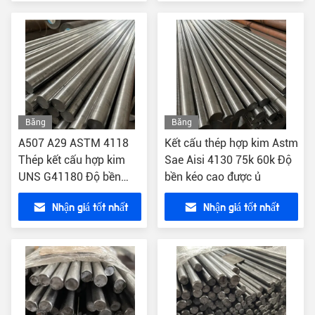
Băng
Băng
hình
hình
A507 A29 ASTM 4118
Kết cấu thép hợp kim Astm
Thép kết cấu hợp kim
Sae Aisi 4130 75k 60k Độ
UNS G41180 Độ bền
bền kéo cao được ủ
cường độ cao
Nhận giá tốt nhất
Nhận giá tốt nhất