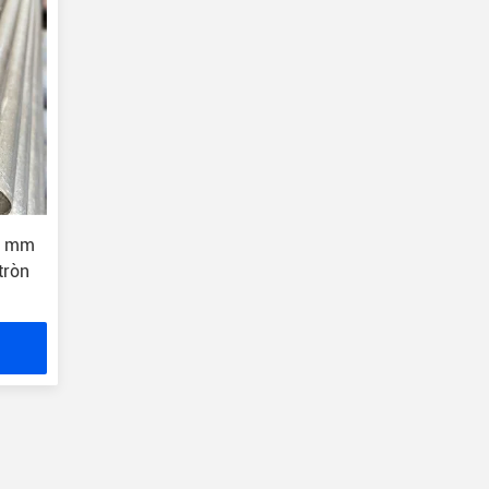
5 mm
tròn