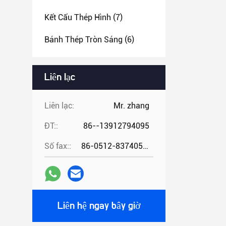
Kết Cấu Thép Hình
(7)
Bánh Thép Tròn Sáng
(6)
Liên lạc
Liên lạc:
Mr. zhang
ĐT::
86--13912794095
Số fax::
86-0512-83740521
Liên hệ ngay bây giờ