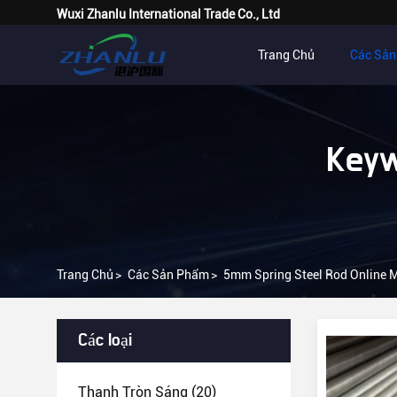
Wuxi Zhanlu International Trade Co., Ltd
Trang Chủ
Các Sả
Keyw
Trang Chủ
>
Các Sản Phẩm
>
5mm Spring Steel Rod Online 
Các loại
Thanh Tròn Sáng
(20)